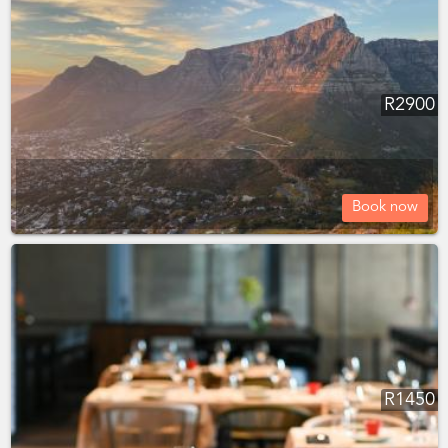
R
2900
Book now
R
1450