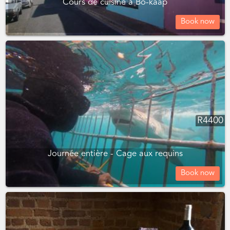
Cours de cuisine à Bo-kaap
Book now
R
4400
Journée entière - Cage aux requins
Book now