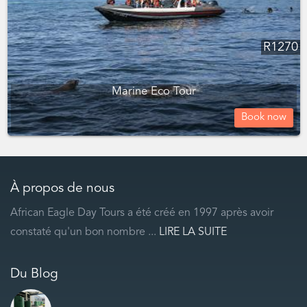
R
1270
Marine Eco Tour
Book now
À propos de nous
African Eagle Day Tours a été créé en 1997 après avoir
constaté qu'un bon nombre ...
LIRE LA SUITE
Du Blog