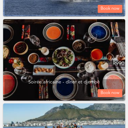
Book now
R
990
Soirée africaine - dîner et djembé
Book now