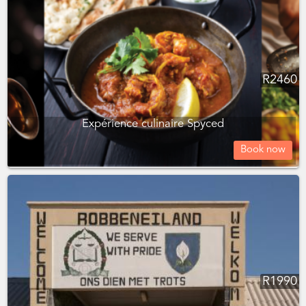
R
2460
Expérience culinaire Spyced
Book now
R
1990