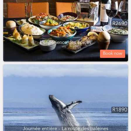
R
2690
L'expérience des épices
Book now
R
1890
Journée entière - La route des baleines