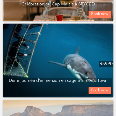
Célébration du Cap Malais à SPYCED
Book now
R
5990
Demi-journée d'immersion en cage à Simon's Town
Book now