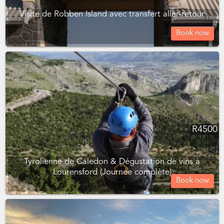
Visite de Robben Island avec transfert aller-retour
Book now
R
4500
Tyrolienne de Caledon & Dégustation de vins à
Lourensford (Journée complète)
Book now