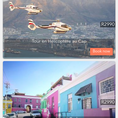
R
2990
Tour en Hélicoptère au Cap
Book now
R
2990