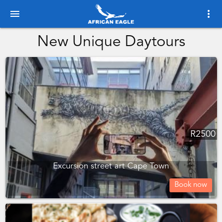
menu
more_vert
New Unique Daytours
R
2500
Excursion street art Cape Town
Book now