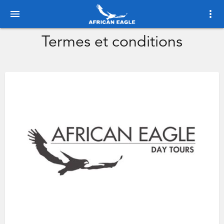
menu
more_vert
Termes et conditions