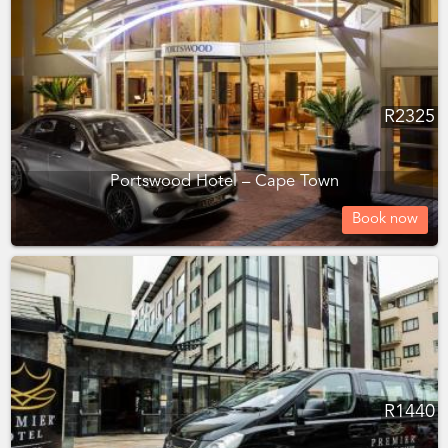
R
2325
Portswood Hotel – Cape Town
Book now
R
1440