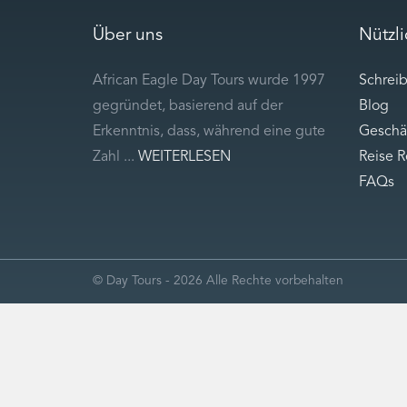
Über uns
Nützl
African Eagle Day Tours wurde 1997
Schreib
gegründet, basierend auf der
Blog
Erkenntnis, dass, während eine gute
Geschä
Zahl ...
WEITERLESEN
Reise 
FAQs
© Day Tours - 2026 Alle Rechte vorbehalten