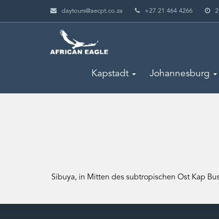
daytours@aecpt.co.za
+27 21 464 4266
2
Kapstadt
Johannesburg
Sibuya, in Mitten des subtropischen Ost Kap Bu