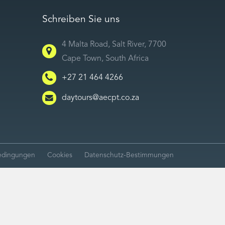
Schreiben Sie uns
4 Malta Road, Salt River, 7700
Cape Town, South Africa
+27 21 464 4266
daytours@aecpt.co.za
edingungen
Cookies
Datenschutz-Bestimmungen