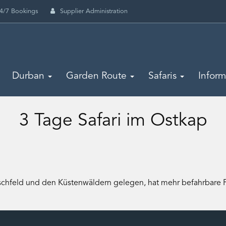
4/7 Bookings
Supplier Administration
Durban
Garden Route
Safaris
Infor
3 Tage Safari im Ostkap
schfeld und den Küstenwäldern gelegen, hat mehr befahrbare Flü