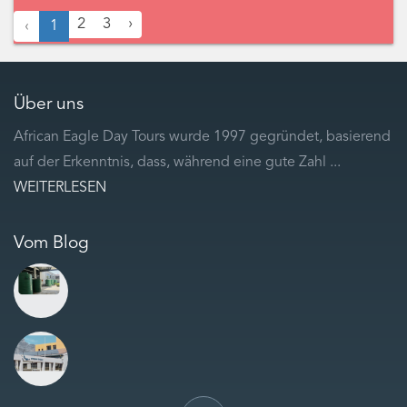
2
3
›
‹
1
Über uns
African Eagle Day Tours wurde 1997 gegründet, basierend
auf der Erkenntnis, dass, während eine gute Zahl ...
WEITERLESEN
Vom Blog