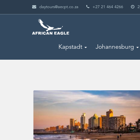
daytours@aecpt.co.za
+27 21 464 4266
2
Kapstadt
Johannesburg