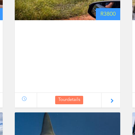
R
3800
Tourdetails