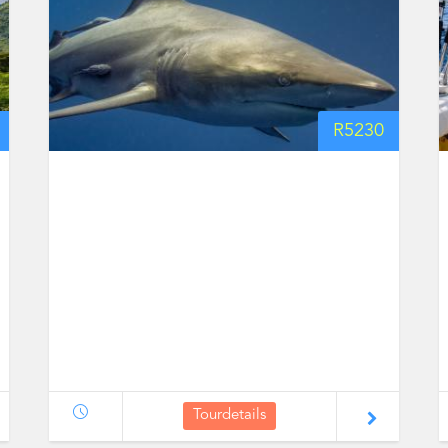
R
5230
Tourdetails