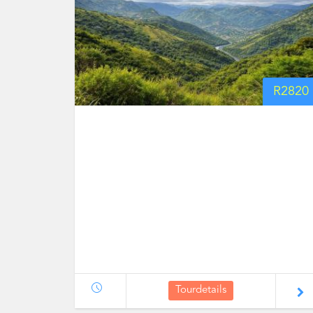
R
2820
Tourdetails