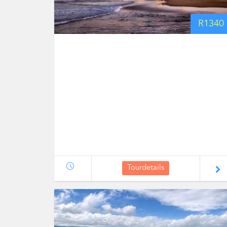
R
1340
Tourdetails