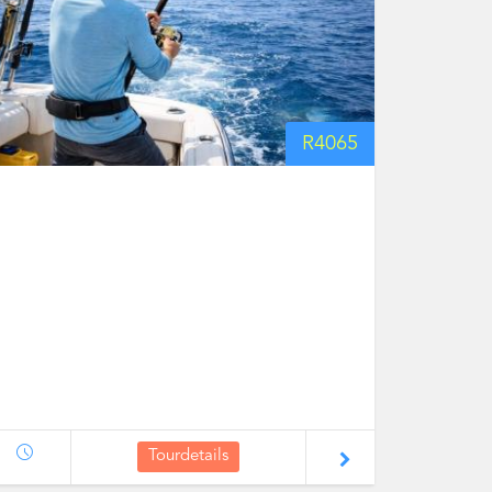
R
4065
Tourdetails