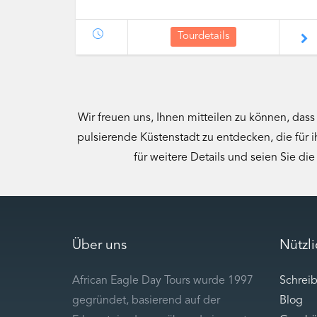
Tourdetails
Wir freuen uns, Ihnen mitteilen zu können, das
pulsierende Küstenstadt zu entdecken, die für i
für weitere Details und seien Sie di
Über uns
Nützl
African Eagle Day Tours wurde 1997
Schreib
gegründet, basierend auf der
Blog