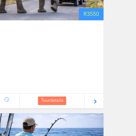
R
3550
Tourdetails